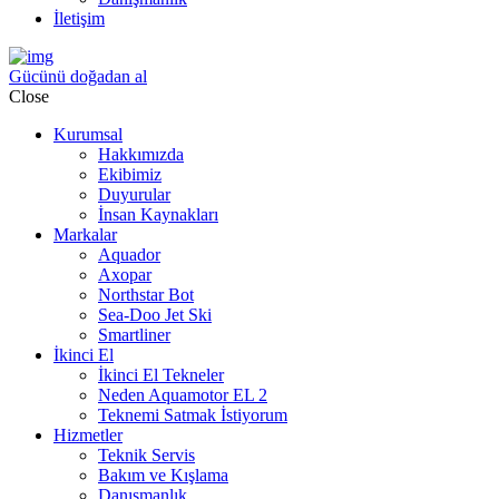
İletişim
Gücünü doğadan al
Close
Kurumsal
Hakkımızda
Ekibimiz
Duyurular
İnsan Kaynakları
Markalar
Aquador
Axopar
Northstar Bot
Sea-Doo Jet Ski
Smartliner
İkinci El
İkinci El Tekneler
Neden Aquamotor EL 2
Teknemi Satmak İstiyorum
Hizmetler
Teknik Servis
Bakım ve Kışlama
Danışmanlık