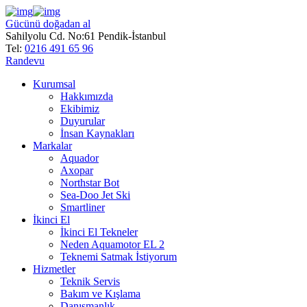
Gücünü doğadan al
Sahilyolu Cd. No:61 Pendik-İstanbul
Tel:
0216 491 65 96
Randevu
Kurumsal
Hakkımızda
Ekibimiz
Duyurular
İnsan Kaynakları
Markalar
Aquador
Axopar
Northstar Bot
Sea-Doo Jet Ski
Smartliner
İkinci El
İkinci El Tekneler
Neden Aquamotor EL 2
Teknemi Satmak İstiyorum
Hizmetler
Teknik Servis
Bakım ve Kışlama
Danışmanlık