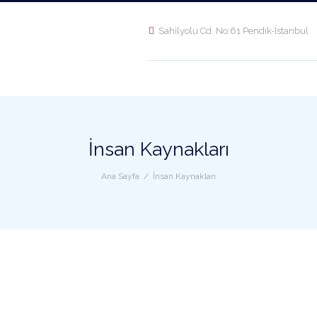
Sahilyolu Cd. No:61 Pendik-İstanbul
İnsan Kaynakları
Ana Sayfa
İnsan Kaynakları