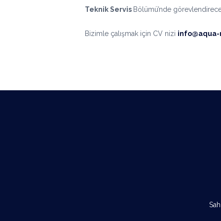
Teknik Servis
Bölümü’nde görevlendireceğ
Bizimle çalışmak için CV nizi
info@aqua-
Sah