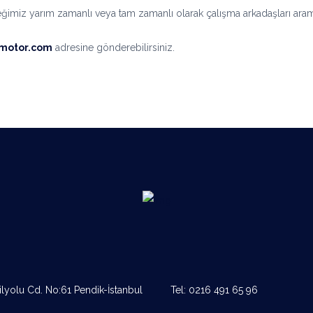
imiz yarım zamanlı veya tam zamanlı olarak çalışma arkadaşları aram
motor.com
adresine gönderebilirsiniz.
ilyolu Cd. No:61 Pendik-İstanbul
Tel:
0216 491 65 96