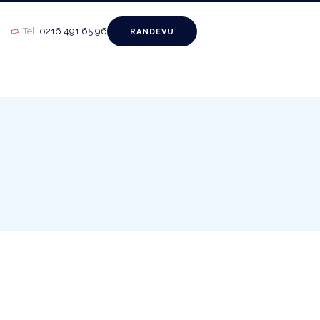
Tel:
0216 491 65 96
RANDEVU