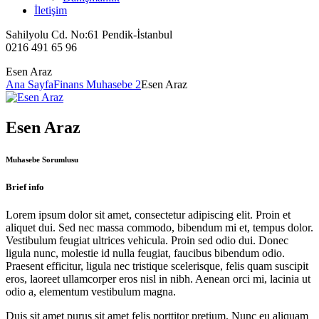
İletişim
Sahilyolu Cd. No:61 Pendik-İstanbul
0216 491 65 96
Esen Araz
Ana Sayfa
Finans Muhasebe 2
Esen Araz
Esen Araz
Muhasebe Sorumlusu
Brief info
Lorem ipsum dolor sit amet, consectetur adipiscing elit. Proin et
aliquet dui. Sed nec massa commodo, bibendum mi et, tempus dolor.
Vestibulum feugiat ultrices vehicula. Proin sed odio dui. Donec
ligula nunc, molestie id nulla feugiat, faucibus bibendum odio.
Praesent efficitur, ligula nec tristique scelerisque, felis quam suscipit
eros, laoreet ullamcorper eros nisl in nibh. Aenean orci mi, lacinia ut
odio a, elementum vestibulum magna.
Duis sit amet purus sit amet felis porttitor pretium. Nunc eu aliquam