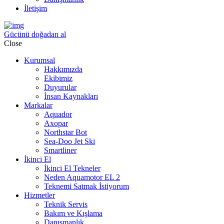
İletişim
Gücünü doğadan al
Close
Kurumsal
Hakkımızda
Ekibimiz
Duyurular
İnsan Kaynakları
Markalar
Aquador
Axopar
Northstar Bot
Sea-Doo Jet Ski
Smartliner
İkinci El
İkinci El Tekneler
Neden Aquamotor EL 2
Teknemi Satmak İstiyorum
Hizmetler
Teknik Servis
Bakım ve Kışlama
Danışmanlık