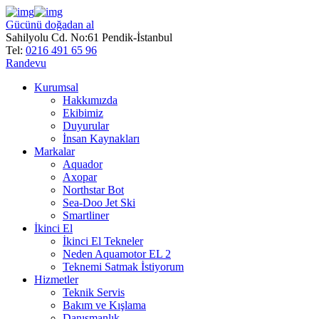
Gücünü doğadan al
Sahilyolu Cd. No:61 Pendik-İstanbul
Tel:
0216 491 65 96
Randevu
Kurumsal
Hakkımızda
Ekibimiz
Duyurular
İnsan Kaynakları
Markalar
Aquador
Axopar
Northstar Bot
Sea-Doo Jet Ski
Smartliner
İkinci El
İkinci El Tekneler
Neden Aquamotor EL 2
Teknemi Satmak İstiyorum
Hizmetler
Teknik Servis
Bakım ve Kışlama
Danışmanlık