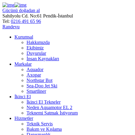
Gücünü doğadan al
Sahilyolu Cd. No:61 Pendik-İstanbul
Tel:
0216 491 65 96
Randevu
Kurumsal
Hakkımızda
Ekibimiz
Duyurular
İnsan Kaynakları
Markalar
Aquador
Axopar
Northstar Bot
Sea-Doo Jet Ski
Smartliner
İkinci El
İkinci El Tekneler
Neden Aquamotor EL 2
Teknemi Satmak İstiyorum
Hizmetler
Teknik Servis
Bakım ve Kışlama
Danışmanlık