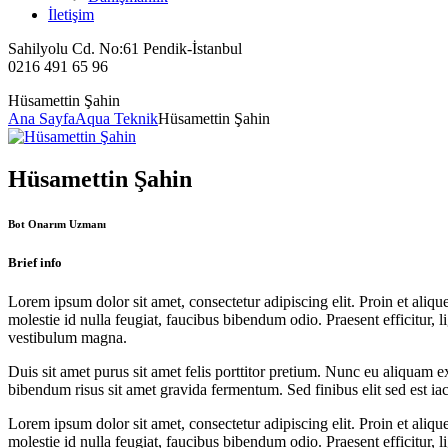
İletişim
Sahilyolu Cd. No:61 Pendik-İstanbul
0216 491 65 96
Hüsamettin Şahin
Ana Sayfa
Aqua Teknik
Hüsamettin Şahin
Hüsamettin Şahin
Bot Onarım Uzmanı
Brief info
Lorem ipsum dolor sit amet, consectetur adipiscing elit. Proin et ali
molestie id nulla feugiat, faucibus bibendum odio. Praesent efficitur, l
vestibulum magna.
Duis sit amet purus sit amet felis porttitor pretium. Nunc eu aliquam ex
bibendum risus sit amet gravida fermentum. Sed finibus elit sed est iac
Lorem ipsum dolor sit amet, consectetur adipiscing elit. Proin et ali
molestie id nulla feugiat, faucibus bibendum odio. Praesent efficitur, l