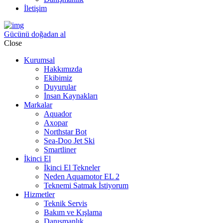
İletişim
Gücünü doğadan al
Close
Kurumsal
Hakkımızda
Ekibimiz
Duyurular
İnsan Kaynakları
Markalar
Aquador
Axopar
Northstar Bot
Sea-Doo Jet Ski
Smartliner
İkinci El
İkinci El Tekneler
Neden Aquamotor EL 2
Teknemi Satmak İstiyorum
Hizmetler
Teknik Servis
Bakım ve Kışlama
Danışmanlık