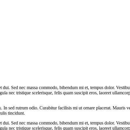
quet dui. Sed nec massa commodo, bibendum mi et, tempus dolor. Vestibul
igula nec tristique scelerisque, felis quam suscipit eros, laoreet ullamco
. In sed rutrum odio. Curabitur facilisis mi ut ornare placerat. Mauris ve
ulis tincidunt.
quet dui. Sed nec massa commodo, bibendum mi et, tempus dolor. Vestibul
igula nec tristique scelerisque, felis quam suscipit eros, laoreet ullamco