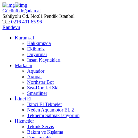
Gücünü doğadan al
Sahilyolu Cd. No:61 Pendik-İstanbul
Tel:
0216 491 65 96
Randevu
Kurumsal
Hakkımızda
Ekibimiz
Duyurular
İnsan Kaynakları
Markalar
Aquador
Axopar
Northstar Bot
Sea-Doo Jet Ski
Smartliner
İkinci El
İkinci El Tekneler
Neden Aquamotor EL 2
Teknemi Satmak İstiyorum
Hizmetler
Teknik Servis
Bakım ve Kışlama
Danışmanlık