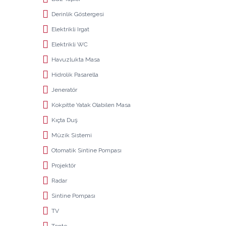
Derinlik Göstergesi
Elektrikli Irgat
Elektrikli WC
Havuzlukta Masa
Hidrolik Pasarella
Jeneratör
Kokpitte Yatak Olabilen Masa
Kıçta Duş
Müzik Sistemi
Otomatik Sintine Pompası
Projektör
Radar
Sintine Pompası
TV
Tente