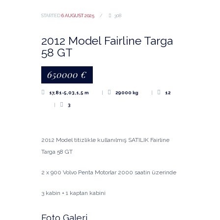
STARTED
6 AUGUST 2025
308
2012 Model Fairline Targa
58 GT
650000
€
17,81-5,03,1,5 m
29000 kg
12
3
2012 Model titizlikle kullanılmış SATILIK Fairline
Targa 58 GT
2 x 900 Volvo Penta Motorlar 2000 saatin üzerinde
3 kabin + 1 kaptan kabini
Foto Galeri