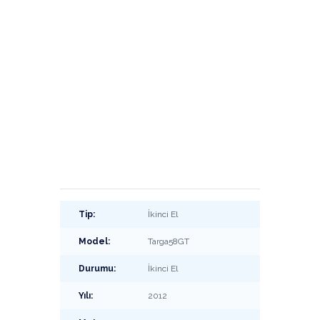
Tip:
İkinci El
Model:
Targa58GT
Durumu:
İkinci El
Yılı:
2012