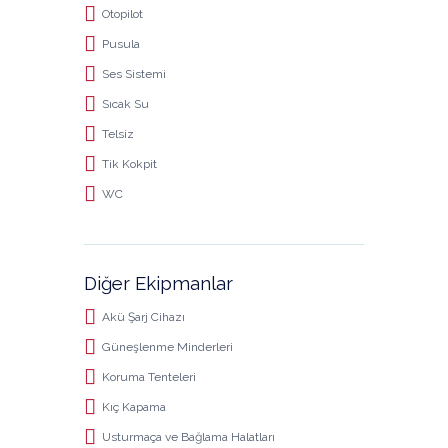
Otopilot
Pusula
Ses Sistemi
Sıcak Su
Telsiz
Tik Kokpit
WC
Diğer Ekipmanlar
Akü Şarj Cihazı
Güneşlenme Minderleri
Koruma Tenteleri
Kıç Kapama
Usturmaça ve Bağlama Halatları