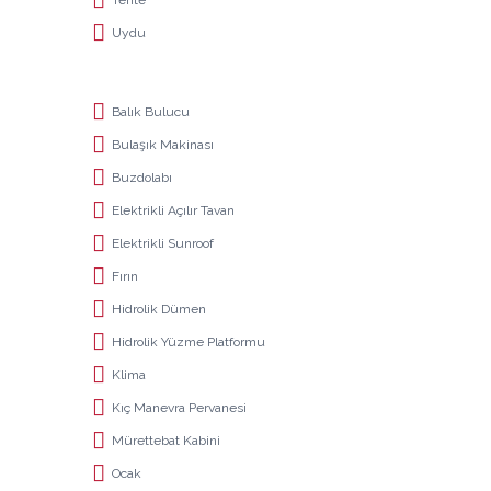
Uydu
Balık Bulucu
Bulaşık Makinası
Buzdolabı
Elektrikli Açılır Tavan
Elektrikli Sunroof
Fırın
Hidrolik Dümen
Hidrolik Yüzme Platformu
Klima
Kıç Manevra Pervanesi
Mürettebat Kabini
Ocak