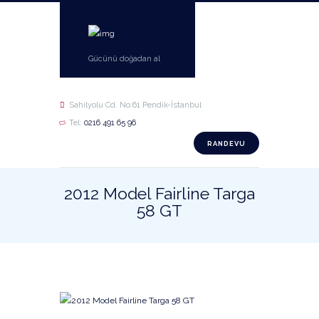
Gücünü doğadan al
Sahilyolu Cd. No:61 Pendik-İstanbul
Tel:
0216 491 65 96
RANDEVU
2012 Model Fairline Targa
58 GT