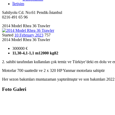
İletişim
Sahilyolu Cd. No:61 Pendik-İstanbul
0216 491 65 96
2014 Model Rhea 36 Trawler
Started
10 February 2023
757
2014 Model Rhea 36 Trawler
300000
€
11,30-4,1-1,1 m
12000 kg
8
2
2. sahibi tarafından kullanılan çok temiz ve Türkiye’deki en dolu 
Motorlar 700 saattedir ve 2 x 320 HP Yanmar motorlara sahiptir
Her sezon bakımları muntazaman yaptırılmıştır ve son bakımları 2022 y
Foto Galeri