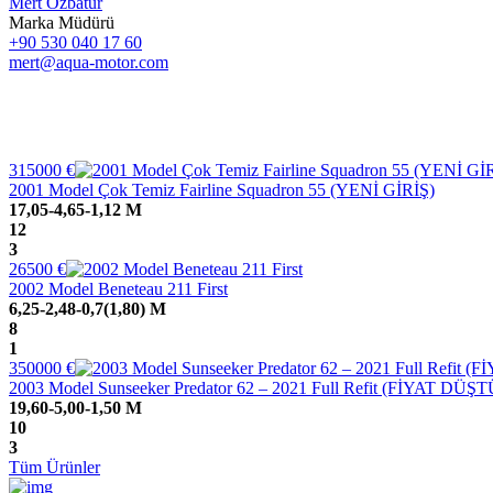
Mert Özbatur
Marka Müdürü
+90 530 040 17 60
mert@aqua-motor.com
315000
€
2001 Model Çok Temiz Fairline Squadron 55 (YENİ GİRİŞ)
17,05-4,65-1,12 M
12
3
26500
€
2002 Model Beneteau 211 First
6,25-2,48-0,7(1,80) M
8
1
350000
€
2003 Model Sunseeker Predator 62 – 2021 Full Refit (FİYAT DÜŞT
19,60-5,00-1,50 M
10
3
Tüm Ürünler