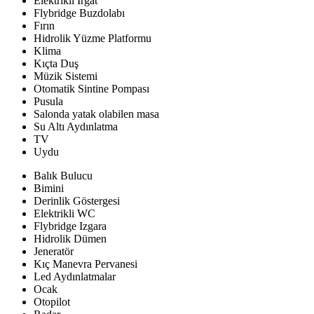
Elektrikli Irgat
Flybridge Buzdolabı
Fırın
Hidrolik Yüzme Platformu
Klima
Kıçta Duş
Müzik Sistemi
Otomatik Sintine Pompası
Pusula
Salonda yatak olabilen masa
Su Altı Aydınlatma
TV
Uydu
Balık Bulucu
Bimini
Derinlik Göstergesi
Elektrikli WC
Flybridge Izgara
Hidrolik Dümen
Jeneratör
Kıç Manevra Pervanesi
Led Aydınlatmalar
Ocak
Otopilot