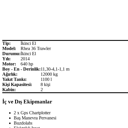
Tip:
İkinci El
Model:
Rhea 36 Trawler
Durumu:
İkinci El
Yılı:
2014
Motor:
640 hp
Boy - En - Derinlik:
11,30-4,1-1,1 m
Ağırlık:
12000 kg
Yakıt Tankı:
1100 l
Kişi Kapasitesi:
8 kişi
Kabin:
2
İç ve Dış Ekipmanlar
2 x Gps Chartplotter
Baş Manevra Pervanesi
Buzdolabı