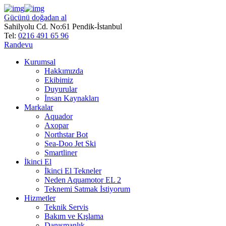
Gücünü doğadan al
Sahilyolu Cd. No:61 Pendik-İstanbul
Tel:
0216 491 65 96
Randevu
Kurumsal
Hakkımızda
Ekibimiz
Duyurular
İnsan Kaynakları
Markalar
Aquador
Axopar
Northstar Bot
Sea-Doo Jet Ski
Smartliner
İkinci El
İkinci El Tekneler
Neden Aquamotor EL 2
Teknemi Satmak İstiyorum
Hizmetler
Teknik Servis
Bakım ve Kışlama
Danışmanlık