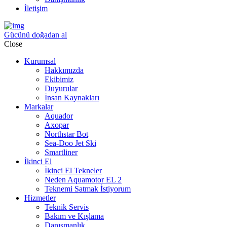
İletişim
Gücünü doğadan al
Close
Kurumsal
Hakkımızda
Ekibimiz
Duyurular
İnsan Kaynakları
Markalar
Aquador
Axopar
Northstar Bot
Sea-Doo Jet Ski
Smartliner
İkinci El
İkinci El Tekneler
Neden Aquamotor EL 2
Teknemi Satmak İstiyorum
Hizmetler
Teknik Servis
Bakım ve Kışlama
Danışmanlık