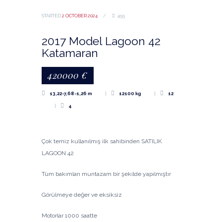
STARTED
2 OCTOBER 2024
455
2017 Model Lagoon 42
Katamaran
420000
€
13,22-7,68-1,26 m
12100 kg
12
4
Çok temiz kullanılmış ilk sahibinden SATILIK
LAGOON 42
Tüm bakımları muntazam bir şekilde yapılmıştır
Görülmeye değer ve eksiksiz
Motorlar 1000 saatte