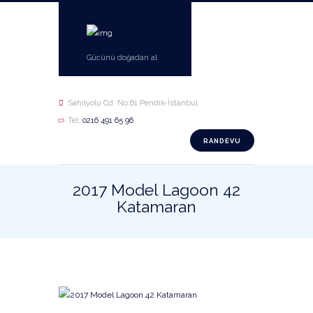
Gücünü doğadan al
Sahilyolu Cd. No:61 Pendik-İstanbul
Tel:
0216 491 65 96
RANDEVU
2017 Model Lagoon 42
Katamaran