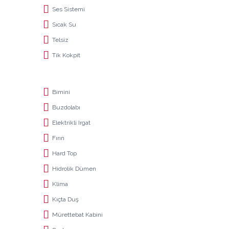
Ses Sistemi
Sıcak Su
Telsiz
Tik Kokpit
Bimini
Buzdolabı
Elektrikli Irgat
Fırın
Hard Top
Hidrolik Dümen
Klima
Kıçta Duş
Mürettebat Kabini