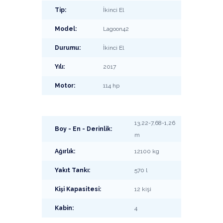
Tip:
İkinci El
Model:
Lagoon42
Durumu:
İkinci El
Yılı:
2017
Motor:
114 hp
13,22-7,68-1,26
Boy - En - Derinlik:
m
Ağırlık:
12100 kg
Yakıt Tankı:
570 l
Kişi Kapasitesi:
12 kişi
Kabin:
4