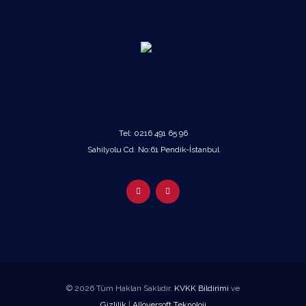
Tel:
0216 491 65 96
Sahilyolu Cd. No:61 Pendik-İstanbul
© 2026 Tüm Hakları Saklıdır.
KVKK Bildirimi
ve
Gizlilik
|
Alloversoft Teknoloji