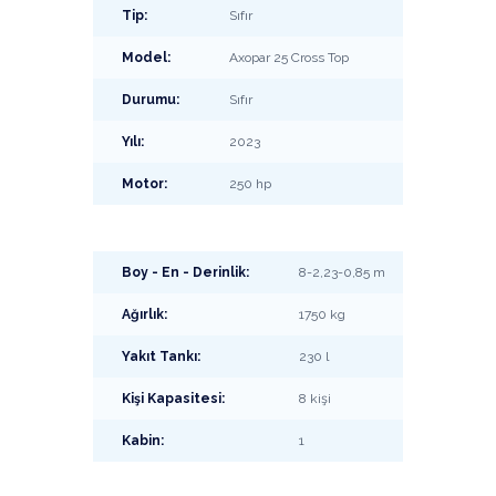
Tip:
Sıfır
Model:
Axopar 25 Cross Top
Durumu:
Sıfır
Yılı:
2023
Motor:
250 hp
Boy - En - Derinlik:
8-2,23-0,85 m
Ağırlık:
1750 kg
Yakıt Tankı:
230 l
Kişi Kapasitesi:
8 kişi
Kabin:
1