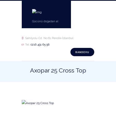
Gücünü doğadan al
Sahilyolu Cd. No:61 Pendik-İstanbul
Tel:
0216 491 65 96
RANDEVU
Axopar 25 Cross Top