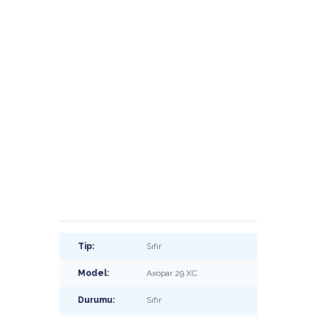
Tip:
Sıfır
Model:
Axopar 29 XC
Durumu:
Sıfır