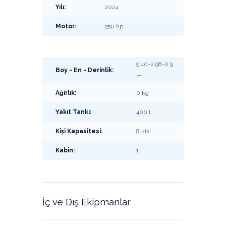
Yılı:
2024
Motor:
350 hp
9,40-2,98-0,9
Boy - En - Derinlik:
m
Ağırlık:
0 kg
Yakıt Tankı:
400 l
Kişi Kapasitesi:
8 kişi
Kabin:
1
İç ve Dış Ekipmanlar