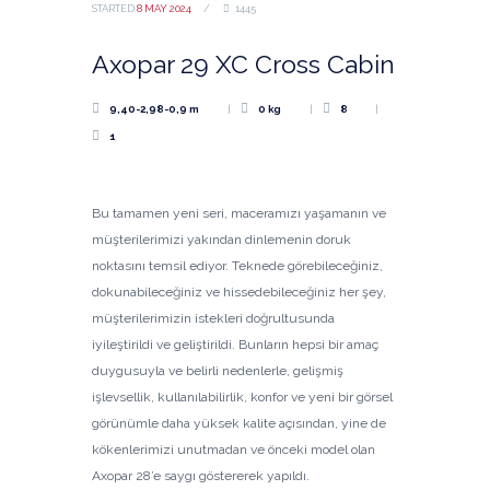
STARTED
8 MAY 2024
1445
Axopar 29 XC Cross Cabin
9,40-2,98-0,9 m
0 kg
8
1
Bu tamamen yeni seri, maceramızı yaşamanın ve
müşterilerimizi yakından dinlemenin doruk
noktasını temsil ediyor. Teknede görebileceğiniz,
dokunabileceğiniz ve hissedebileceğiniz her şey,
müşterilerimizin istekleri doğrultusunda
iyileştirildi ve geliştirildi. Bunların hepsi bir amaç
duygusuyla ve belirli nedenlerle, gelişmiş
işlevsellik, kullanılabilirlik, konfor ve yeni bir görsel
görünümle daha yüksek kalite açısından, yine de
kökenlerimizi unutmadan ve önceki model olan
Axopar 28’e saygı göstererek yapıldı.