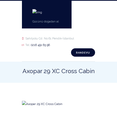
Gücünü doğadan al
Sahilyolu Cd. No:61 Pendik-İstanbul
Tel:
0216 491 65 96
RANDEVU
Axopar 29 XC Cross Cabin