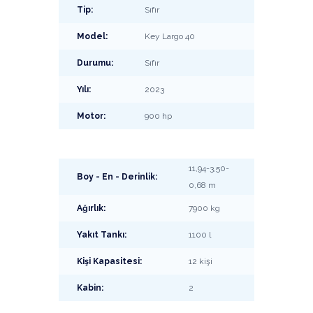
Tip:
Sıfır
Model:
Key Largo 40
Durumu:
Sıfır
Yılı:
2023
Motor:
900 hp
11,94-3,50-
Boy - En - Derinlik:
0,68 m
Ağırlık:
7900 kg
Yakıt Tankı:
1100 l
Kişi Kapasitesi:
12 kişi
Kabin:
2