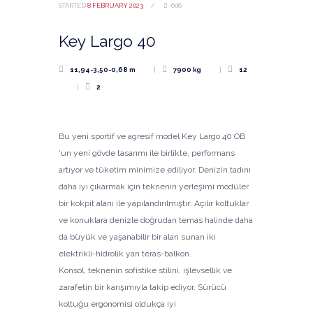
STARTED
8 FEBRUARY 2023
606
Key Largo 40
11,94-3,50-0,68 m
7900 kg
12
2
Bu yeni sportif ve agresif model Key Largo 40 OB
‘un yeni gövde tasarımı ile birlikte, performans
artıyor ve tüketim minimize ediliyor. Denizin tadını
daha iyi çıkarmak için teknenin yerleşimi modüler
bir kokpit alanı ile yapılandırılmıştır: Açılır koltuklar
ve konuklara denizle doğrudan temas halinde daha
da büyük ve yaşanabilir bir alan sunan iki
elektrikli-hidrolik yan teras-balkon.
Konsol, teknenin sofistike stilini, işlevsellik ve
zarafetin bir karışımıyla takip ediyor. Sürücü
koltuğu ergonomisi oldukça iyi