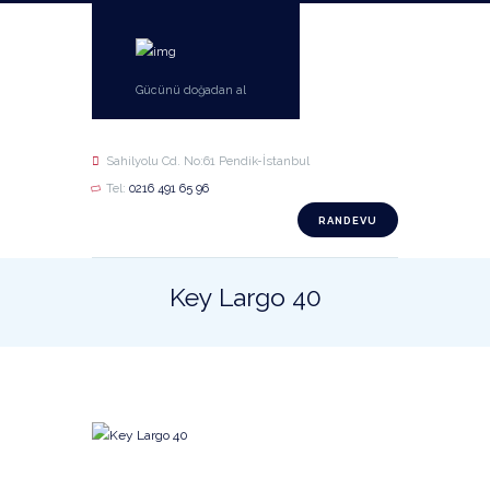
Gücünü doğadan al
Sahilyolu Cd. No:61 Pendik-İstanbul
Tel:
0216 491 65 96
RANDEVU
Key Largo 40