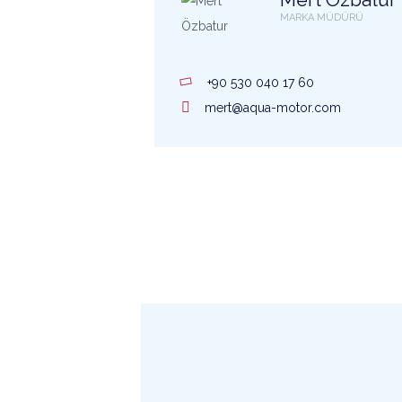
MARKA MÜDÜRÜ
+90 530 040 17 60
mert@aqua-motor.com