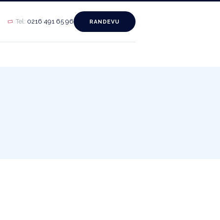
Tel:
0216 491 65 96
RANDEVU