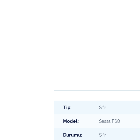
Tip:
Sıfır
Model:
Sessa F68
Durumu:
Sıfır