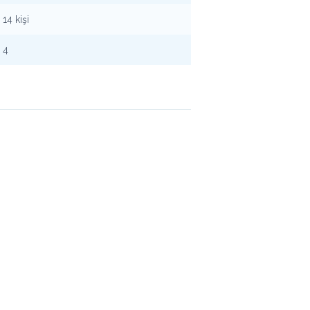
14 kişi
4