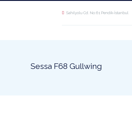
Sahilyolu Cd. No:61 Pendik-İstanbul
Sessa F68 Gullwing