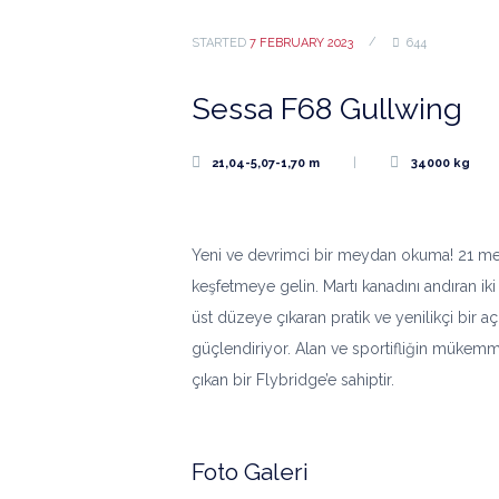
STARTED
7 FEBRUARY 2023
644
Sessa F68 Gullwing
21,04-5,07-1,70 m
34000 kg
Yeni ve devrimci bir meydan okuma! 21 metre
keşfetmeye gelin. Martı kanadını andıran iki e
üst düzeye çıkaran pratik ve yenilikçi bir 
güçlendiriyor. Alan ve sportifliğin mükemmel 
çıkan bir Flybridge’e sahiptir.
Foto Galeri