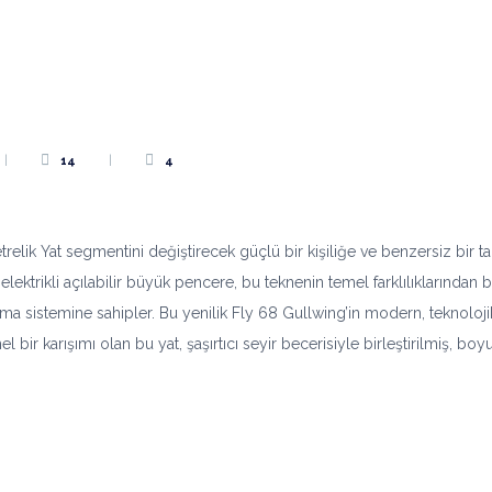
14
4
lik Yat segmentini değiştirecek güçlü bir kişiliğe ve benzersiz bir ta
lektrikli açılabilir büyük pencere, bu teknenin temel farklılıklarından bi
açma sistemine sahipler. Bu yenilik Fly 68 Gullwing’in modern, teknoloj
bir karışımı olan bu yat, şaşırtıcı seyir becerisiyle birleştirilmiş, boy