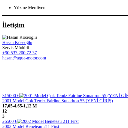
Yüzme Merdiveni
İletişim
Hasan Köseoğlu
Servis Müdürü
+90 533 200 72 37
hasan@aqua-motor.com
315000
€
2001 Model Çok Temiz Fairline Squadron 55 (YENİ GİRİŞ)
17,05-4,65-1,12 M
12
3
26500
€
2002 Model Beneteau 211 First