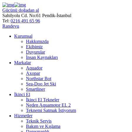
Gücünü doğadan al
Sahilyolu Cd. No:61 Pendik-İstanbul
Tel:
0216 491 65 96
Randevu
Kurumsal
Hakkımızda
Ekibimiz
Duyurular
İnsan Kaynakları
Markalar
Aquador
Axopar
Northstar Bot
Sea-Doo Jet Ski
Smartliner
İkinci El
İkinci El Tekneler
Neden Aquamotor EL 2
Teknemi Satmak İstiyorum
Hizmetler
Teknik Servis
Bakım ve Kışlama
Danışmanlık