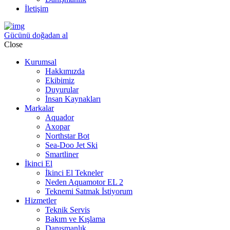
İletişim
Gücünü doğadan al
Close
Kurumsal
Hakkımızda
Ekibimiz
Duyurular
İnsan Kaynakları
Markalar
Aquador
Axopar
Northstar Bot
Sea-Doo Jet Ski
Smartliner
İkinci El
İkinci El Tekneler
Neden Aquamotor EL 2
Teknemi Satmak İstiyorum
Hizmetler
Teknik Servis
Bakım ve Kışlama
Danışmanlık