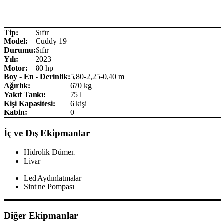
Tip:
Sıfır
Model:
Cuddy 19
Durumu:
Sıfır
Yılı:
2023
Motor:
80 hp
Boy - En - Derinlik:
5,80-2,25-0,40 m
Ağırlık:
670 kg
Yakıt Tankı:
75 l
Kişi Kapasitesi:
6 kişi
Kabin:
0
İç ve Dış Ekipmanlar
Hidrolik Dümen
Livar
Led Aydınlatmalar
Sintine Pompası
Diğer Ekipmanlar