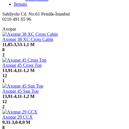
İletişim
Sahilyolu Cd. No:61 Pendik-İstanbul
0216 491 65 96
Axopar
Axopar 38 XC Cross Cabin
11,85-3,53-1,1 M
8
2
Axopar 45 Cross Top
13,91-4,11-1,2 M
12
1
Axopar 45 Sun Top
13,91-4,11-1,2 M
12
2
Axopar 29 CCX
9,31-3,0-0,9 M
8