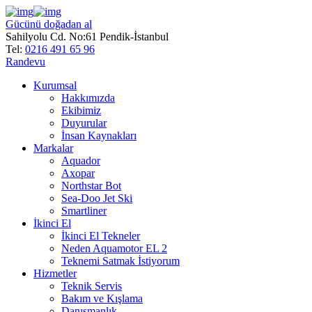
Gücünü doğadan al
Sahilyolu Cd. No:61 Pendik-İstanbul
Tel:
0216 491 65 96
Randevu
Kurumsal
Hakkımızda
Ekibimiz
Duyurular
İnsan Kaynakları
Markalar
Aquador
Axopar
Northstar Bot
Sea-Doo Jet Ski
Smartliner
İkinci El
İkinci El Tekneler
Neden Aquamotor EL 2
Teknemi Satmak İstiyorum
Hizmetler
Teknik Servis
Bakım ve Kışlama
Danışmanlık