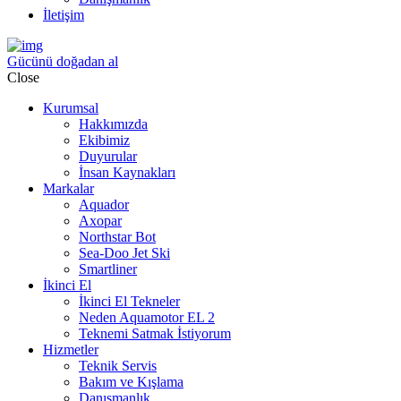
İletişim
Gücünü doğadan al
Close
Kurumsal
Hakkımızda
Ekibimiz
Duyurular
İnsan Kaynakları
Markalar
Aquador
Axopar
Northstar Bot
Sea-Doo Jet Ski
Smartliner
İkinci El
İkinci El Tekneler
Neden Aquamotor EL 2
Teknemi Satmak İstiyorum
Hizmetler
Teknik Servis
Bakım ve Kışlama
Danışmanlık